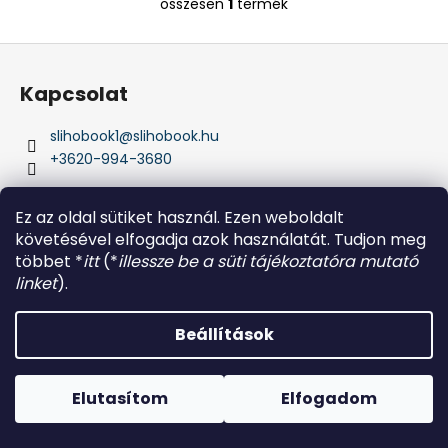
összesen
1
termék
L
i
L
s
á
t
Kapcsolat
a
b
i
l
slihobook1
@
slihobook.hu
r
é
+3620-994-3680
á
c
n
y
Ez az oldal sütiket használ. Ezen weboldalt
í
követésével elfogadja azok használatát. Tudjon meg
t
többet *
itt
(*
illessze be a süti tájékoztatóra mutató
á
Ferihegytrilógia írói weboldal. Fülszövegek, kritikák,
linket
).
s
könyvrészletek, sztorik
e
Beállítások
l
e
Shoptet készítette
m
Elutasítom
Elfogadom
Copyright 2026
Sliho Book
. Minden jog fenntartva.
e
i