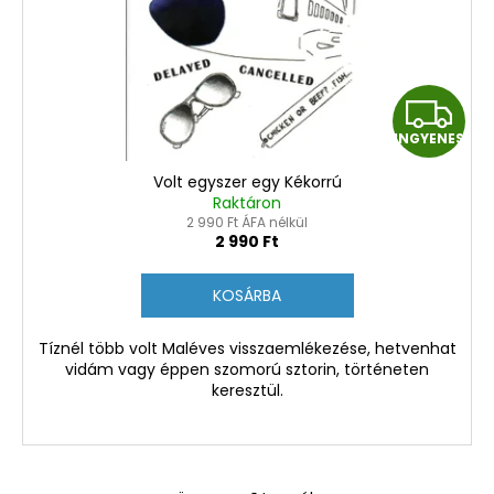
e
z
k
é
l
s
i
I
e
s
INGYENES
t
N
á
Volt egyszer egy Kékorrú
G
j
Raktáron
2 990 Ft ÁFA nélkül
a
Y
2 990 Ft
E
KOSÁRBA
N
Tíznél több volt Maléves visszaemlékezése, hetvenhat
vidám vagy éppen szomorú sztorin, történeten
E
keresztül.
S