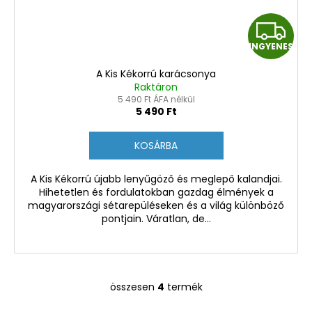
I
INGYENES
N
A Kis Kékorrú karácsonya
G
Raktáron
5 490 Ft ÁFA nélkül
Y
5 490 Ft
E
KOSÁRBA
N
A Kis Kékorrú újabb lenyűgöző és meglepő kalandjai.
Hihetetlen és fordulatokban gazdag élmények a
E
magyarországi sétarepüléseken és a világ különböző
pontjain. Váratlan, de...
S
összesen
4
termék
L
i