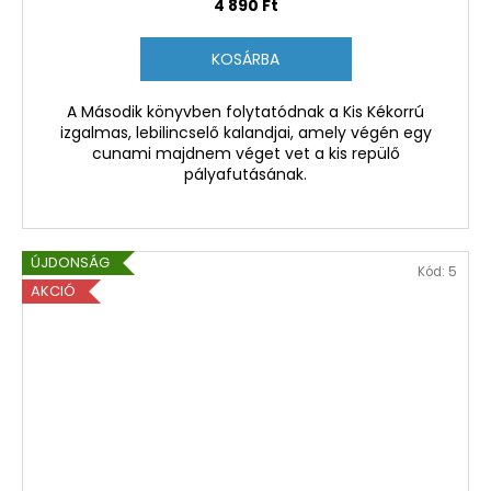
Y
4 890 Ft
E
KOSÁRBA
N
A Második könyvben folytatódnak a Kis Kékorrú
izgalmas, lebilincselő kalandjai, amely végén egy
E
cunami majdnem véget vet a kis repülő
pályafutásának.
S
ÚJDONSÁG
Kód:
5
AKCIÓ