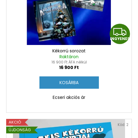
e
z
k
é
l
s
i
I
e
s
INGYENES
t
N
á
Kékorrú sorozat
G
j
Raktáron
16 900 Ft ÁFA nélkül
a
Y
16 900 Ft
E
KOSÁRBA
N
Ecseri akciós ár
E
S
AKCIÓ
Kód:
2
ÚJDONSÁG