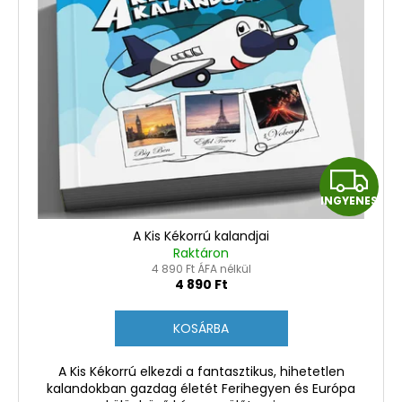
I
INGYENES
N
A Kis Kékorrú kalandjai
G
Raktáron
4 890 Ft ÁFA nélkül
Y
4 890 Ft
E
KOSÁRBA
N
A Kis Kékorrú elkezdi a fantasztikus, hihetetlen
kalandokban gazdag életét Ferihegyen és Európa